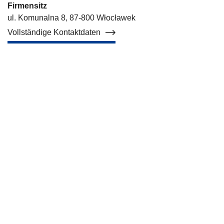
Firmensitz
ul. Komunalna 8, 87-800 Włocławek
Vollständige Kontaktdaten
Hotels der Budizol-Gruppe
Über uns
Fertigteile aus Stahlbeton
Hybridfertigung
Holzfertigung
Referenzen
Blog