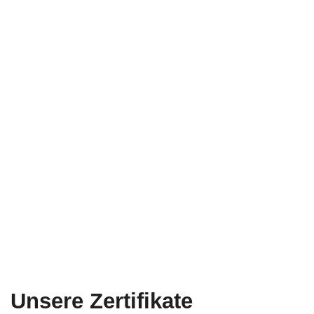
Zakres:
Vorgespannte HCS-Decken
3-Schicht-Wände
Grundlagen
Pfosten
Doki
Unsere Zertifikate