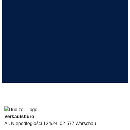
Haben Sie Fragen?
Kontaktieren Sie
uns:
+48 723 200 020
sprzedaz@budizol.com.pl
Verkaufsbüro
Al. Niepodległości 124/24, 02-577 Warschau