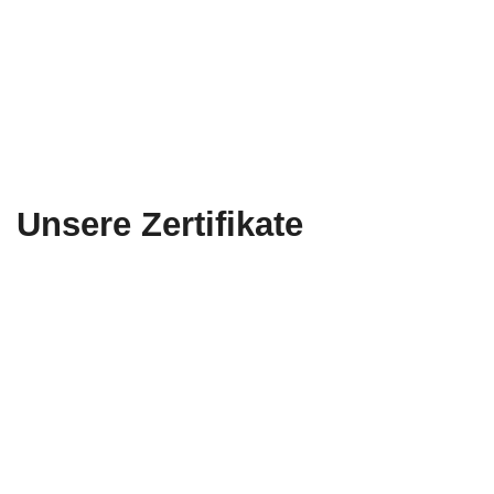
Unsere Zertifikate
Nordcert
Vergibt Zertifikate für Produkte, Prozesse und Personen
im Bereich Bewehrung, Beton und Gesteinskörnung
und schult zudem in den damit verbundenen fachlichen
Kompetenzen.