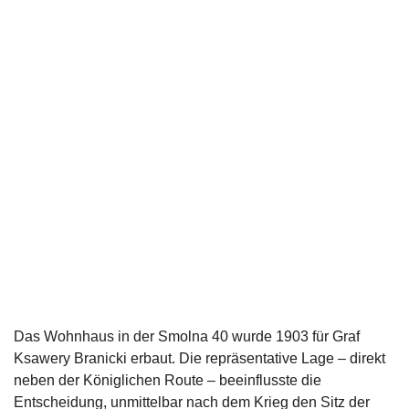
Schlüsselzahlen
60
Zimmer
900
Glaskugeln des Kronleuchters, die den
Innenhof schmücken
4
unterirdische Stockwerke, die während der
Renovierung gebaut wurden
Das Wohnhaus in der Smolna 40 wurde 1903 für Graf
Ksawery Branicki erbaut. Die repräsentative Lage – direkt
neben der Königlichen Route – beeinflusste die
Entscheidung, unmittelbar nach dem Krieg den Sitz der