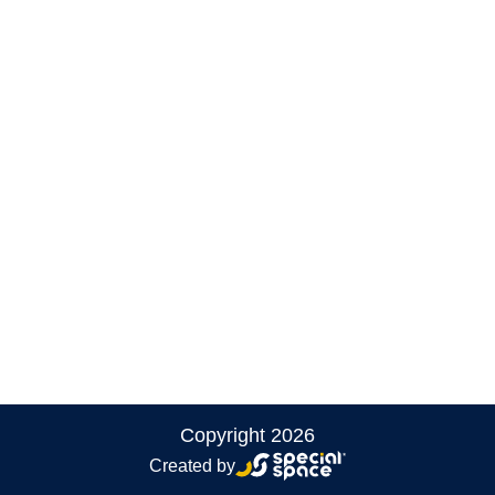
Fertigteile aus Stahlbeton
Hybridfertigung
Holzfertigung
Referenzen
Blog
Datenschutzerklärung
Kontakt
Nutzungseigenschaften
Copyright 2026
Created by