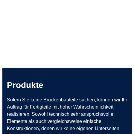
PÜZ BAU
In ihrer jetzigen Form – als Prüfstelle für Betonfertigteile
und Stahlbeton – ist PÜZ BAU seit 2006 tätig.
Produkte
Sofern Sie keine Brückenbauteile suchen, können wir Ihr
Auftrag für Fertigteile mit hoher Wahrscheinlichkeit
realisieren. Sowohl technisch sehr anspruchsvolle
Elemente als auch vergleichsweise einfache
Konstruktionen, denen wir keine eigenen Unterseiten