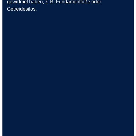
gewidmet haben, z. B.
Fundamentfüße oder
Getreidesilos.
01
Stahlbetonfertigteile
02
Hybridfertigung